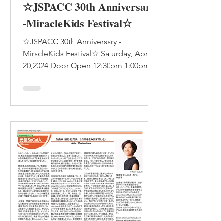
☆JSPACC 30th Anniversary
-MiracleKids Festival☆
☆JSPACC 30th Anniversary -
MiracleKids Festival☆ Saturday, April
20,2024 Door Open 12:30pm 1:00pm to
4:00pm Wintersburg Presbyterian...