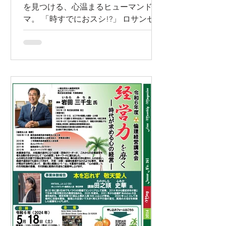
を見つける、心温まるヒューマンドラ
マ。 「時すでにおスシ!?」 ロサンゼル
ス無料TV放送+全米無料配信 ロサンゼ
ルス、オレンシジカウンティー全域で
地上波テレビ放送を行う Japan
Hollywood Network
(www.jhollywoodnet.com) はKXLAチャ
ンネル44.1 で、春の新番組として『時
すでにおスシ!?』を5月31日の日曜日午
後7時から無料放送をします。4月より
日本で放送開始し、話題をよんでいる
新作『時すでにおスシ!?』を、英語サ
ブタイトル付きでいち早くお届けしま
す。各エピソードはテレビ放送終了
後、Japan Hollywood Network のウェ
ブサイト www.jhollywoodnet.com で、
無料ネット配信され、こちらは全米で
視聴可能です。 『時すでにおスシ!?』
は、50歳で新たな人生に踏み出した主