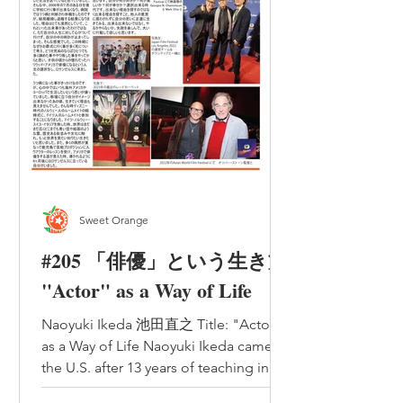
Sweet Orange
#205 「俳優」という生き方
"Actor" as a Way of Life
Naoyuki Ikeda 池田直之 Title: "Actor"
as a Way of Life Naoyuki Ikeda came to
the U.S. after 13 years of teaching in
Japan as an English...