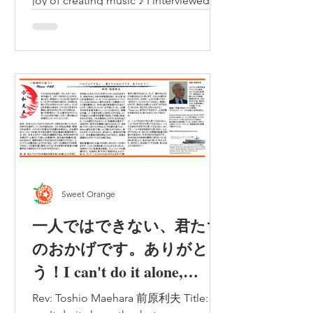
joy of creating music ♪ I interviewed
Ms. Aiko Fukushima, conductor of the
Japanese choir at El Marino...
Sweet Orange
一人ではできない、君たち
のおかげです。ありがと
う！I can't do it alone,
thanks to you guys, thank
Rev: Toshio Maehara 前原利夫 Title: I