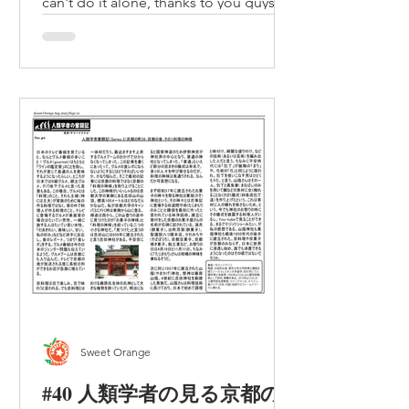
you!
can't do it alone, thanks to you guys,
thank you! America is a magnificent
country. Professional sports...
Sweet Orange
#40 人類学者の見る京都の