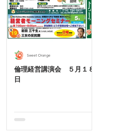
人公が、寿司職人を目指して“鮨アカ
デミー”に飛び込む人生応援ドラマ。
伝統と現代の価値観が交差する中、個
性豊かな仲間や厳しい師匠との出会い
を通じて、自分らしく生きる一
Sweet Orange
倫理経営講演会 ５月１８
日