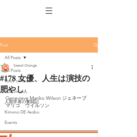
Post
All Posts
Sweet Orange
All Posts
#178 女優、人生は演技の
Voice of Reiwa
肥やし
元気Socal人
Genevieve Mariko Wilson ジェネーブ　
人類学者の奮闘記
マリコ　ウイルソン
Kimono DE Asobo
Events