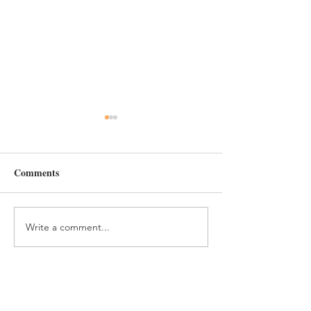
Comments
Write a comment...
#197 人生で役に立つ財産
#196 自分を信
は失敗という経験 The
球！ Believe in yo
Most Useful Asset in Life is
and pitch with al
the Experience of Failure
might!