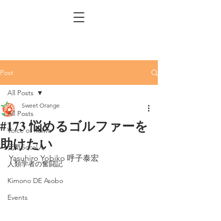
Post
All Posts
Sweet Orange
All Posts
#173 悩めるゴルファーを
Voice of Reiwa
助けたい
元気Socal人
Yasuhiro Yobiko 呼子泰宏
人類学者の奮闘記
Kimono DE Asobo
Events