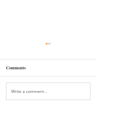
Comments
Write a comment...
#197 人生で役に立つ財産
#196 自分を信
は失敗という経験 The
球！ Believe in yo
Most Useful Asset in Life is
and pitch with al
the Experience of Failure
might!