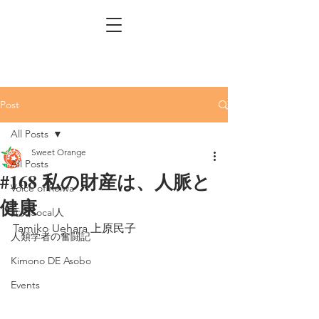
Post
All Posts
Sweet Orange
All Posts
#168 私の財産は、人脈と
Voice of Reiwa
健康
元気Socal人
Tamiko Uehara 上原民子
人類学者の奮闘記
Kimono DE Asobo
Events