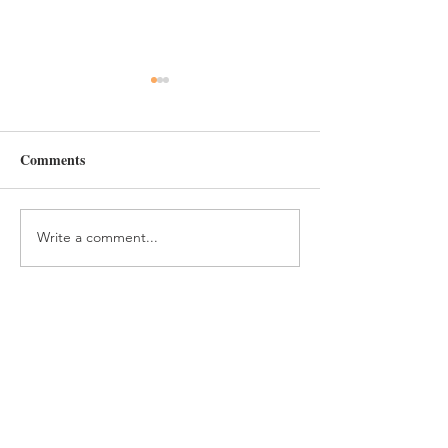
Comments
Write a comment...
#28 人類学者の見る京都の
#27 人類学者
町：日常の情景3「祇園
町：日常の情景
祭」：前編