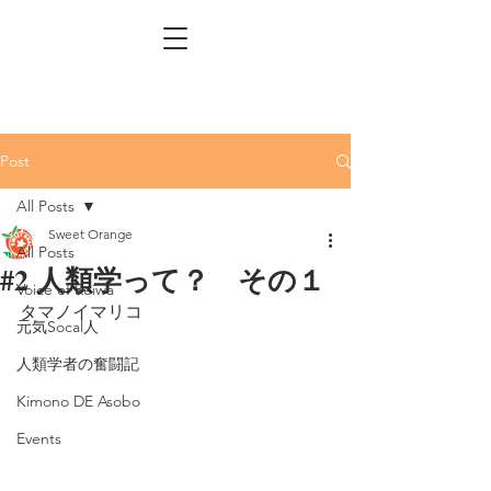
Post
All Posts
Sweet Orange
All Posts
#2 人類学って？ その１
Voice of Reiwa
タマノイマリコ
元気Socal人
人類学者の奮闘記
Kimono DE Asobo
Events